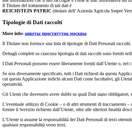
alle informazioni che il sito raccoglie e come le usa. Informativa sul tr
Il Titolare del trattamento di tali dati è
REICHSTEIN PATRIC
(titolare dell’ Azienda Agricola Smpre Ver
Tipologie di Dati raccolti
More info:
анкеты проституток москвы
Il Titolare non fornisce una lista di tipologie di Dati Personali raccolti.
Dettagli completi su ciascuna tipologia di dati raccolti sono forniti nell
I Dati Personali possono essere liberamente forniti dall’Utente o, nel 
Se non diversamente specificato, tutti i Dati richiesti da questa Applic
cui questa Applicazione indichi alcuni Dati come facoltativi, gli Utenti
operatività.
Gli Utenti che dovessero avere dubbi su quali Dati siano obbligatori, so
L’eventuale utilizzo di Cookie – o di altri strumenti di tracciamento – d
fornire il Servizio richiesto dall’Utente, oltre alle ulteriori finalità d
L’Utente si assume la responsabilità dei Dati Personali di terzi ottenuti
qualsiasi responsabilità verso terzi.