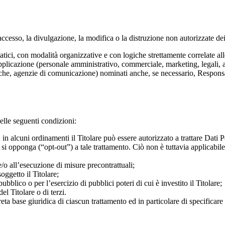
accesso, la divulgazione, la modifica o la distruzione non autorizzate dei
tici, con modalità organizzative e con logiche strettamente correlate alle 
Applicazione (personale amministrativo, commerciale, marketing, legali, a
rmatiche, agenzie di comunicazione) nominati anche, se necessario, Respons
delle seguenti condizioni:
: in alcuni ordinamenti il Titolare può essere autorizzato a trattare Dati
 si opponga (“opt-out”) a tale trattamento. Ciò non è tuttavia applicabile 
e/o all’esecuzione di misure precontrattuali;
oggetto il Titolare;
bblico o per l’esercizio di pubblici poteri di cui è investito il Titolare;
el Titolare o di terzi.
ta base giuridica di ciascun trattamento ed in particolare di specificare s