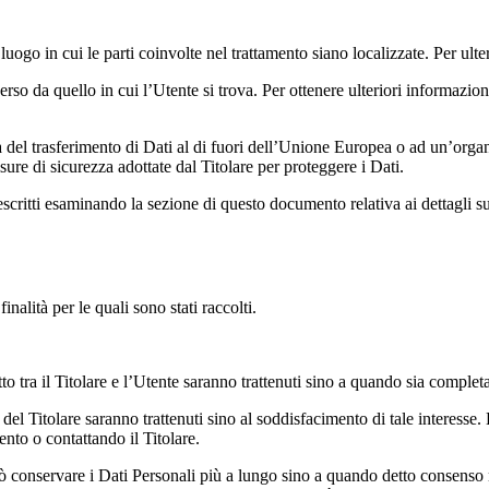
 luogo in cui le parti coinvolte nel trattamento siano localizzate. Per ulter
erso da quello in cui l’Utente si trova. Per ottenere ulteriori informazio
a del trasferimento di Dati al di fuori dell’Unione Europea o ad un’organ
e di sicurezza adottate dal Titolare per proteggere i Dati.
critti esaminando la sezione di questo documento relativa ai dettagli su
finalità per le quali sono stati raccolti.
to tra il Titolare e l’Utente saranno trattenuti sino a quando sia completa
mo del Titolare saranno trattenuti sino al soddisfacimento di tale interesse
ento o contattando il Titolare.
uò conservare i Dati Personali più a lungo sino a quando detto consenso n