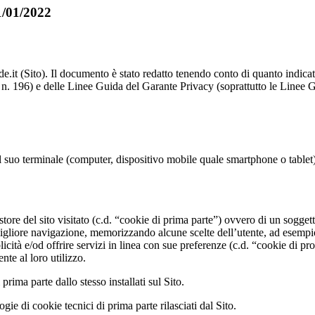
01/01/2022
de.it (Sito). Il documento è stato redatto tenendo conto di quanto indi
 196) e delle Linee Guida del Garante Privacy (soprattutto le Linee Gu
 al suo terminale (computer, dispositivo mobile quale smartphone o tablet
gestore del sito visitato (c.d. “cookie di prima parte”) ovvero di un sogget
igliore navigazione, memorizzando alcune scelte dell’utente, ad esempio 
cità e/od offrire servizi in linea con sue preferenze (c.d. “cookie di pro
nte al loro utilizzo.
rima parte dallo stesso installati sul Sito.
ie di cookie tecnici di prima parte rilasciati dal Sito.