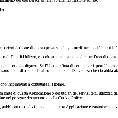
attamento dei dati personali relativo alla navigazione sul sito.
de)
e sezioni dedicate di questa privacy policy o mediante specifici testi info
caso di Dati di Utilizzo, raccolti automaticamente durante l’uso di quest
azione sono obbligatori. Se l’Utente rifiuta di comunicarli, potrebbe ess
 sono liberi di astenersi dal comunicare tali Dati, senza che ciò abbia a
no incoraggiati a contattare il Titolare.
a parte di questa Applicazione o dei titolari dei servizi terzi utilizzati 
escritte nel presente documento e nella Cookie Policy.
, pubblicati o condivisi mediante questa Applicazione e garantisce di aver