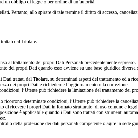
d un obbligo di legge o per ordine di un’autorità.
i. Pertanto, allo spirare di tale termine il diritto di accesso, cancellazi
rattati dal Titolare.
nso al trattamento dei propri Dati Personali precedentemente espresso.
ento dei propri Dati quando esso avviene su una base giuridica diversa da
Dati trattati dal Titolare, su determinati aspetti del trattamento ed a rice
ettezza dei propri Dati e richiederne l’aggiornamento o la correzione.
ndizioni, l’Utente può richiedere la limitazione del trattamento dei propri
 ricorrono determinate condizioni, l’Utente può richiedere la cancellazi
iritto di ricevere i propri Dati in formato strutturato, di uso comune e leg
isposizione è applicabile quando i Dati sono trattati con strumenti automa
sse.
rollo della protezione dei dati personali competente o agire in sede giu