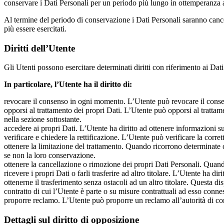
conservare i Dati Personali per un periodo più lungo in ottemperanza a
Al termine del periodo di conservazione i Dati Personali saranno cancellat
più essere esercitati.
Diritti dell’Utente
Gli Utenti possono esercitare determinati diritti con riferimento ai Dati t
In particolare, l’Utente ha il diritto di:
revocare il consenso in ogni momento. L’Utente può revocare il conse
opporsi al trattamento dei propri Dati. L’Utente può opporsi al trattam
nella sezione sottostante.
accedere ai propri Dati. L’Utente ha diritto ad ottenere informazioni sui 
verificare e chiedere la rettificazione. L’Utente può verificare la corr
ottenere la limitazione del trattamento. Quando ricorrono determinate co
se non la loro conservazione.
ottenere la cancellazione o rimozione dei propri Dati Personali. Quando
ricevere i propri Dati o farli trasferire ad altro titolare. L’Utente ha d
ottenerne il trasferimento senza ostacoli ad un altro titolare. Questa d
contratto di cui l’Utente è parte o su misure contrattuali ad esso conne
proporre reclamo. L’Utente può proporre un reclamo all’autorità di cont
Dettagli sul diritto di opposizione